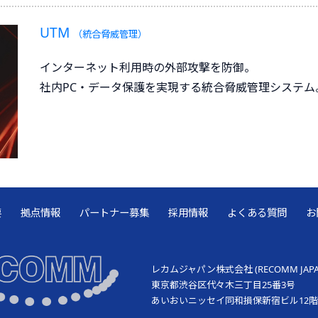
UTM
（統合脅威管理）
インターネット利用時の外部攻撃を防御。
社内PC・データ保護を実現する統合脅威管理システム
要
拠点情報
パートナー募集
採用情報
よくある質問
お
レカムジャパン株式会社 (RECOMM JAPAN C
東京都渋谷区代々木三丁目25番3号
あいおいニッセイ同和損保新宿ビル12階